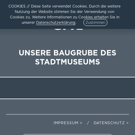
COOKIES // Diese Seite verwendet Cookies. Durch die weitere
Nutzung der Website stimmen Sie der Verwendung von
Cookies zu. Weitere Informationen zu Cookies erhalten Sie in
unserer
Datenschutzerklärung
.
Zustimmen
UNSERE BAUGRUBE DES
STADTMUSEUMS
HOME
AKTUELLES
ARCHITEKTUR
TEAM /
UNTERNEHMEN
KARRIERE
KONTAKT /
IMPRESSUM
DATENSCHUTZ
IMPRESSUM > / DATENSCHUTZ >
SITEMAP