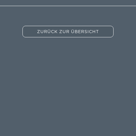
DATENSCHUTZ
SITEMAP
GRUPPE
GME
ZURÜCK ZUR ÜBERSICHT
T:
+49
4202
91
65
-
0