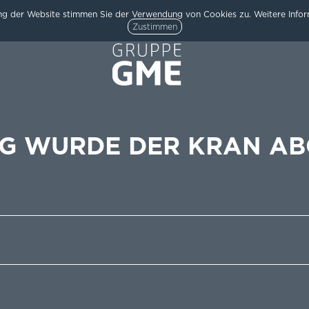
g der Website stimmen Sie der Verwendung von Cookies zu. Weitere Inform
Zustimmen
G WURDE DER KRAN AB
HOME
AKTUELLES
ARCHITEKTUR
TEAM
/
UNTERNEHMEN
KARRIERE
KONTAKT
/
IMPRESSUM