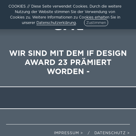
COOKIES // Diese Seite verwendet Cookies. Durch die weitere
Nutzung der Website stimmen Sie der Verwendung von
Cookies zu. Weitere Informationen zu Cookies erhalten Sie in
unserer
Datenschutzerklärung
.
Zustimmen
WIR SIND MIT DEM IF DESIGN
AWARD 23 PRÄMIERT
HOME
WORDEN -
AKTUELLES
ARCHITEKTUR
TEAM /
UNTERNEHMEN
KARRIERE
KONTAKT /
IMPRESSUM
DATENSCHUTZ
SITEMAP
IMPRESSUM > / DATENSCHUTZ >