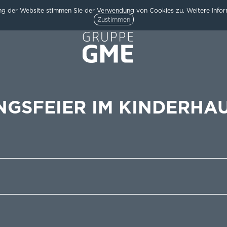
g der Website stimmen Sie der Verwendung von Cookies zu. Weitere Inform
Zustimmen
NGSFEIER IM KINDERHA
HOME
AKTUELLES
ARCHITEKTUR
TEAM
/
UNTERNEHMEN
KARRIERE
KONTAKT
/
IMPRESSUM