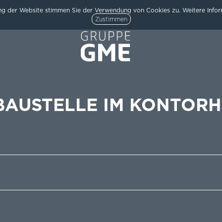
g der Website stimmen Sie der Verwendung von Cookies zu. Weitere Inform
Zustimmen
BAUSTELLE IM KONTOR
HOME
AKTUELLES
ARCHITEKTUR
TEAM
/
UNTERNEHMEN
KARRIERE
KONTAKT
/
IMPRESSUM