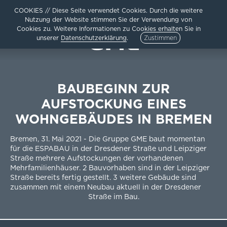
COOKIES // Diese Seite verwendet Cookies. Durch die weitere
Nutzung der Website stimmen Sie der Verwendung von
Cookies zu. Weitere Informationen zu Cookies erhalten Sie in
unserer
Datenschutzerklärung
.
Zustimmen
BAUBEGINN ZUR
AUFSTOCKUNG EINES
HOME
WOHNGEBÄUDES IN BREMEN
AKTUELLES
ARCHITEKTUR
Bremen, 31. Mai 2021 - Die Gruppe GME baut momentan
TEAM /
für die ESPABAU in der Dresdener Straße und Leipziger
UNTERNEHMEN
Straße mehrere Aufstockungen der vorhandenen
KARRIERE
Mehrfamilienhäuser. 2 Bauvorhaben sind in der Leipziger
Straße bereits fertig gestellt. 3 weitere Gebäude sind
KONTAKT /
zusammen mit einem Neubau aktuell in der Dresdener
IMPRESSUM
Straße im Bau.
DATENSCHUTZ
SITEMAP