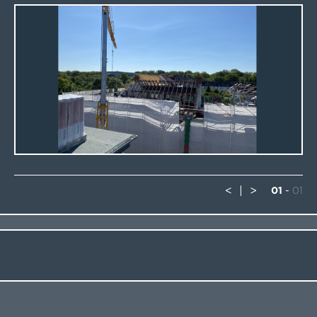
<
|
>
01
-
01