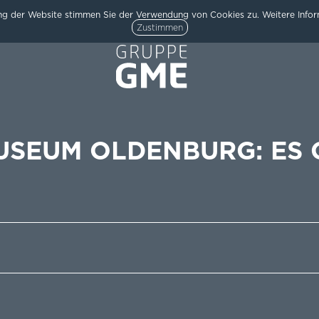
g der Website stimmen Sie der Verwendung von Cookies zu. Weitere Inform
Zustimmen
USEUM OLDENBURG: ES 
HOME
AKTUELLES
ARCHITEKTUR
TEAM
/
UNTERNEHMEN
KARRIERE
KONTAKT
/
IMPRESSUM