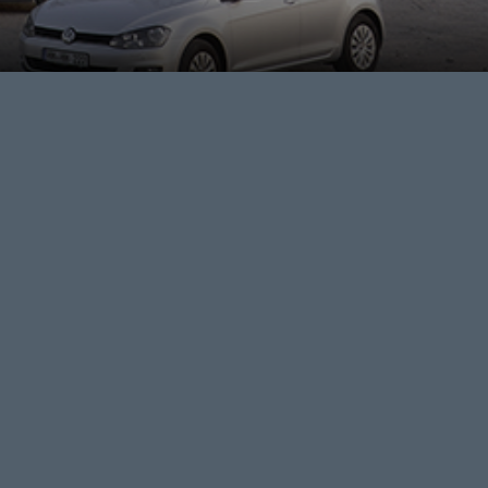
95 MIO. EUR
CA. 22.000 M²
5