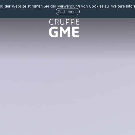
g der Website stimmen Sie der Verwendung von Cookies zu. Weitere Inform
Zustimmen
HOME
AKTUELLES
ARCHITEKTUR
TEAM
/
UNTERNEHMEN
KARRIERE
KONTAKT
/
IMPRESSUM