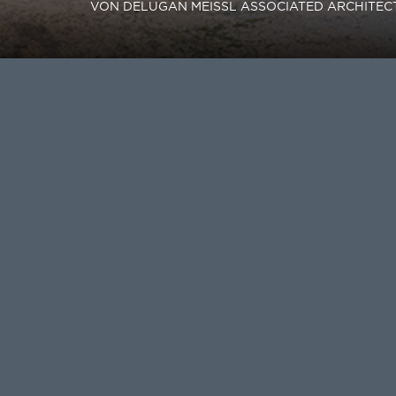
VON DELUGAN MEISSL ASSOCIATED ARCHITECT
BAUHERR
GARB
ORT
BAAK
HAM
BAUZEIT
2016 -