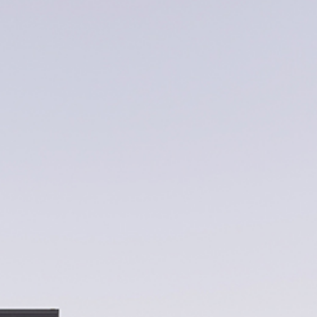
DATENSCHUTZ
SITEMAP
GRUPPE
GME
T:
+49
4202
91
65
-
0