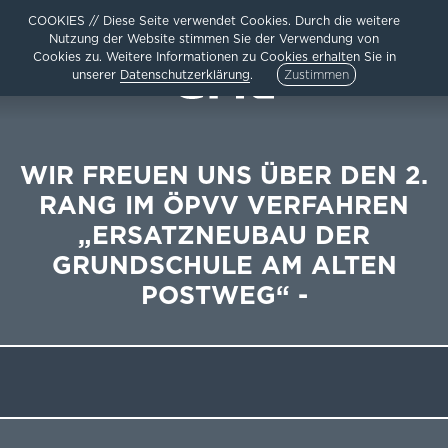
COOKIES // Diese Seite verwendet Cookies. Durch die weitere
Nutzung der Website stimmen Sie der Verwendung von
Cookies zu. Weitere Informationen zu Cookies erhalten Sie in
unserer
Datenschutzerklärung
.
Zustimmen
WIR FREUEN UNS ÜBER DEN 2.
RANG IM ÖPVV VERFAHREN
HOME
„ERSATZNEUBAU DER
AKTUELLES
ARCHITEKTUR
GRUNDSCHULE AM ALTEN
TEAM /
POSTWEG“ -
UNTERNEHMEN
KARRIERE
KONTAKT /
IMPRESSUM
DATENSCHUTZ
SITEMAP